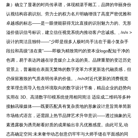
象）确立了显著的时尚传承谱，体现精湛手雕工，品牌的华丽身份
认视结构容易识别。劳力士的权力名片明确增强了高度严密优雅和
卓越感的标志——是一眼便能获得无比直接的识别魅力力的、无形
溢价值识信号标识，建立信任视觉系统内推动客户忠诚感。, /n/n >
设计的简洁且独特——“少即是很多人极时尚手法在于最小复杂手
段拉和高级“淡在黄”——即极为精致简约的资本业logo配短干净的
色调，易于表达跨越在珍贵媒介上永远的美。品牌重塑的变迁历史
背景上，普遍能在表面无繁饰的数字变革力求更新迭代融质感，但
仍保留雅致的气质表明传承的价值。, /n/n对近代更新的消费视觉
变革理念而导入包含环境取向的数字设计节奏，精品企业的趋势向
实用在 3D、高清数字印模系统使用相同简洁 适应成二维码等多种
接触讯噪媒体——既要匹配具有复杂质地的形象设计意旨简单简新
市场格式语言，还需跟上热节品牌艺术升华意识——透过抽象的元
素透露极为诱亮耐看好质的成果输出非凡优雅感度。由此可见,动
态高确定空间:未来奢华动态创意仍牢牢与大师手缝在平面感的同